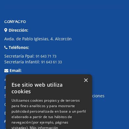
CONTACTO
Dirección:
Avda. de Pablo Iglesias, 4. Alcorcón
Teléfonos:
Secretaría Ppal:
91 643 71 73
Secretaría Infantil:
91 643 61 33
Email:
×
alkor@colegioalkor.com
Ese sitio web utiliza
SUGERENCIAS Y CANAL DE DENUNCIAS
cookies
Sugerencias, Quejas, Reclamaciones y Felicitaciones
Utilizamos cookies propias y de terceros
Canal de denuncias
para fines analíticos y para mostrarte
publicidad personalizada en base a un perfil
Buzón denuncia drogas CM
elaborado a partir de tus hábitos de
PRIVACIDAD
navegación (por ejemplo, páginas
visitadas).
Más información