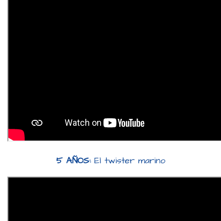
5 AÑOS:
El twister marino