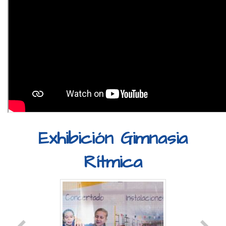
Exhibición Gimnasia
Rítmica