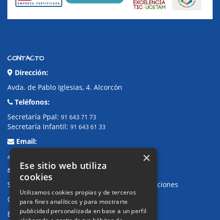
CONTACTO
Dirección:
Avda. de Pablo Iglesias, 4. Alcorcón
Teléfonos:
Secretaría Ppal:
91 643 71 73
Secretaría Infantil:
91 643 61 33
Email:
×
alkor@colegioalkor.com
Ese sitio web utiliza
SUGERENCIAS Y CANAL DE DENUNCIAS
cookies
Sugerencias, Quejas, Reclamaciones y Felicitaciones
Utilizamos cookies propias y de terceros
Canal de denuncias
para fines analíticos y para mostrarte
publicidad personalizada en base a un perfil
Buzón denuncia drogas CM