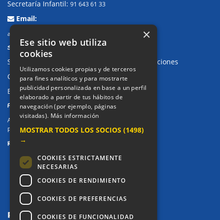
Secretaría Infantil:
91 643 61 33
Email:
×
alkor@colegioalkor.com
Ese sitio web utiliza
SUGERENCIAS Y CANAL DE DENUNCIAS
cookies
Sugerencias, Quejas, Reclamaciones y Felicitaciones
Utilizamos cookies propias y de terceros
Canal de denuncias
para fines analíticos y para mostrarte
publicidad personalizada en base a un perfil
Buzón denuncia drogas CM
elaborado a partir de tus hábitos de
PRIVACIDAD
navegación (por ejemplo, páginas
visitadas).
Más información
Aviso legal / Política de privacidad
MOSTRAR TODOS LOS SOCIOS
(1498)
Política de Cookies
→
REDES SOCIALES
COOKIES ESTRICTAMENTE
NECESARIAS
COOKIES DE RENDIMIENTO
COOKIES DE PREFERENCIAS
COOKIES DE FUNCIONALIDAD