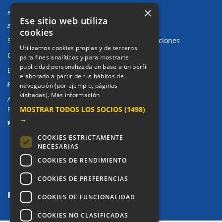
×
alkor@colegioalkor.com
Ese sitio web utiliza
SUGERENCIAS Y CANAL DE DENUNCIAS
cookies
Sugerencias, Quejas, Reclamaciones y Felicitaciones
Utilizamos cookies propias y de terceros
Canal de denuncias
para fines analíticos y para mostrarte
publicidad personalizada en base a un perfil
Buzón denuncia drogas CM
elaborado a partir de tus hábitos de
PRIVACIDAD
navegación (por ejemplo, páginas
visitadas).
Más información
Aviso legal / Política de privacidad
MOSTRAR TODOS LOS SOCIOS
(1498)
Política de Cookies
→
REDES SOCIALES
COOKIES ESTRICTAMENTE
NECESARIAS
COOKIES DE RENDIMIENTO
COOKIES DE PREFERENCIAS
COOKIES DE FUNCIONALIDAD
COOKIES NO CLASIFICADAS