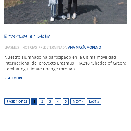
Erasmus+ en Sicilia
ERASMUS+
NOTICIAS
PREDETERMINADA
ANA MARÍA MORENO
Nuestro alumnado ha participado en la última movilidad
internacional del proyecto Erasmus+ KA210 “Shades of Green:
Combating Climate Change through …
READ MORE
PAGE 1 OF 22
1
2
3
4
5
NEXT ›
LAST »