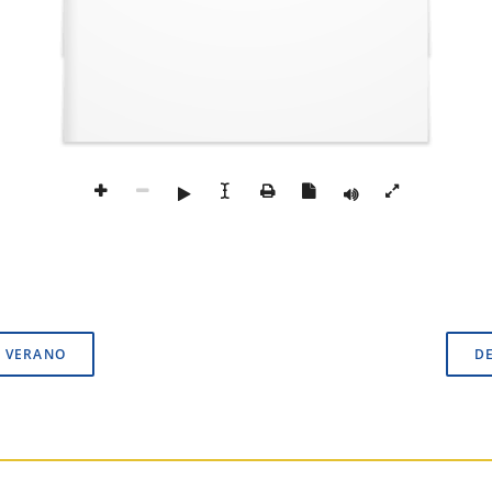
 VERANO
D