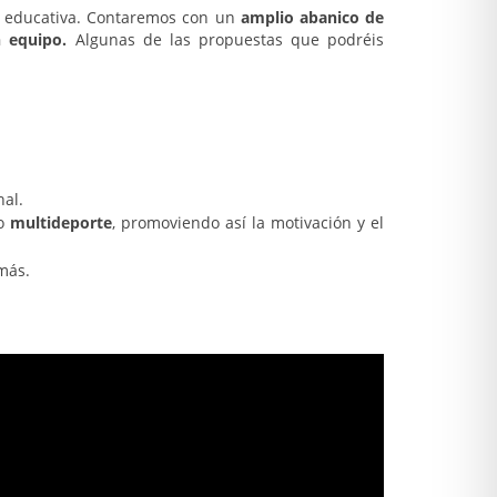
 educativa. Contaremos con un
amplio abanico de
n equipo.
Algunas de las propuestas que podréis
al.
o
multideporte
, promoviendo así la motivación y el
más.