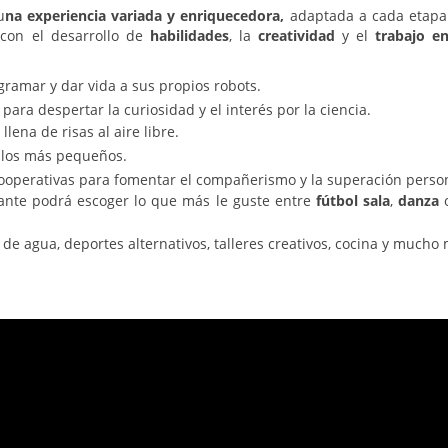
u
na experiencia variada y enriquecedora,
adaptada a cada etapa
con el desarrollo de
habilidades
, la
creatividad
y el
trabajo e
gramar y dar vida a sus propios robots.
ara despertar la curiosidad y el interés por la ciencia.
lena de risas al aire libre.
 los más pequeños.
ooperativas para fomentar el compañerismo y la superación person
ante podrá escoger lo que más le guste entre
fútbol sala
,
danza
e agua, deportes alternativos, talleres creativos, cocina y mucho 