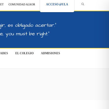
ACCESO @ULA
NET
COMUNIDAD ALKOR
ir, es obligado acertar."
, you must be right."
DADES
EL COLEGIO
ADMISIONES