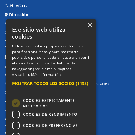
CONTACTO
Dirección:
×
Avda. de Pablo Iglesias, 4. Alcorcón
Ese sitio web utiliza
Teléfonos:
cookies
Secretaría Ppal:
91 643 71 73
Utilizamos cookies propias y de terceros
Secretaría Infantil:
91 643 61 33
para fines analíticos y para mostrarte
Email:
publicidad personalizada en base a un perfil
elaborado a partir de tus hábitos de
alkor@colegioalkor.com
navegación (por ejemplo, páginas
SUGERENCIAS Y CANAL DE DENUNCIAS
visitadas).
Más información
MOSTRAR TODOS LOS SOCIOS
(1498)
Sugerencias, Quejas, Reclamaciones y Felicitaciones
→
Canal de denuncias
COOKIES ESTRICTAMENTE
Buzón denuncia drogas CM
NECESARIAS
PRIVACIDAD
COOKIES DE RENDIMIENTO
Aviso legal / Política de privacidad
Política de Cookies
COOKIES DE PREFERENCIAS
REDES SOCIALES