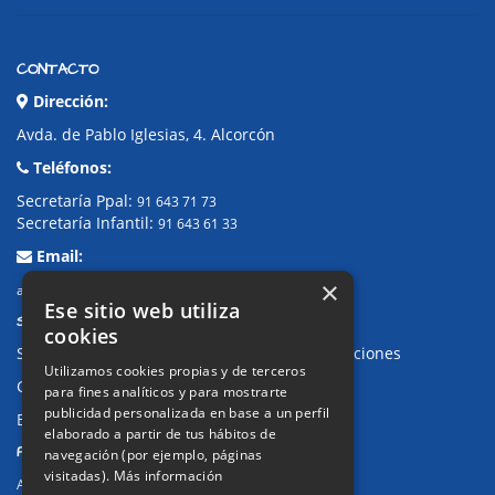
CONTACTO
Dirección:
Avda. de Pablo Iglesias, 4. Alcorcón
Teléfonos:
Secretaría Ppal:
91 643 71 73
Secretaría Infantil:
91 643 61 33
Email:
×
alkor@colegioalkor.com
Ese sitio web utiliza
SUGERENCIAS Y CANAL DE DENUNCIAS
cookies
Sugerencias, Quejas, Reclamaciones y Felicitaciones
Utilizamos cookies propias y de terceros
Canal de denuncias
para fines analíticos y para mostrarte
publicidad personalizada en base a un perfil
Buzón denuncia drogas CM
elaborado a partir de tus hábitos de
PRIVACIDAD
navegación (por ejemplo, páginas
visitadas).
Más información
Aviso legal / Política de privacidad