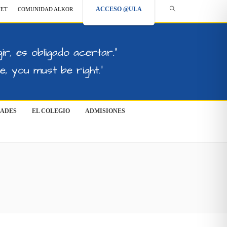
ACCESO @ULA
NET
COMUNIDAD ALKOR
ir, es obligado acertar."
, you must be right."
DADES
EL COLEGIO
ADMISIONES