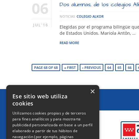
06
Dos alumnas, de los colegios Al
NOTICIAS
COLEGIO ALKOR
JUL'16
Elegidas por el programa bilingüe que
de Estados Unidos. Mariola Antón, …
READ MORE
PAGE 68 OF 68
« FIRST
‹ PREVIOUS
64
65
66
×
Ese sitio web utiliza
cookies
CERTIFICACIONES
Utilizamos cookies propias y de terceros
para fines analíticos y para mostrarte
publicidad personalizada en base a un perfil
elaborado a partir de tus hábitos de
navegación (por ejemplo, páginas