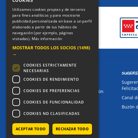
CERTIFICACIONES
Utilizamos cookies propias y de terceros
para fines analíticos y para mostrarte
publicidad personalizada en base a un perfil
elaborado a partir de tus hábitos de
navegación (por ejemplo, páginas
visitadas).
Más información
MOSTRAR TODOS LOS SOCIOS
(1498)
→
COOKIES ESTRICTAMENTE
NECESARIAS
CONTACTO
SUGERE
COOKIES DE RENDIMIENTO
Dirección:
Sugeren
Felicita
COOKIES DE PREFERENCIAS
Avda. de Pablo Iglesias, 4. Alcorcón
Canal d
Teléfonos:
COOKIES DE FUNCIONALIDAD
Buzón 
Secretaría Ppal:
91 643 71 73
COOKIES NO CLASIFICADAS
Secretaría Infantil:
91 643 61 33
Email:
ACEPTAR TODO
RECHAZAR TODO
alkor@colegioalkor.com