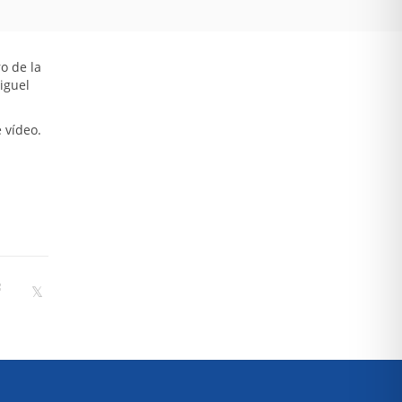
o de la
iguel
 vídeo.