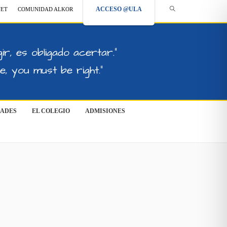
ACCESO @ULA
NET
COMUNIDAD ALKOR
ir, es obligado acertar."
, you must be right."
DADES
EL COLEGIO
ADMISIONES