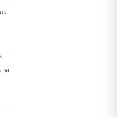
es y
A
ón del