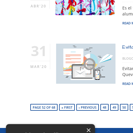
ABR'20
Es el
alumn
READ 
31
Evit
BLOGO
MAR'20
Evita
Quev
READ 
PAGE 52 OF 68
« FIRST
‹ PREVIOUS
48
49
50
×