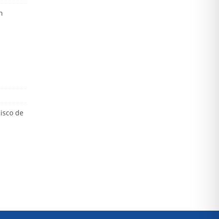
n
isco de