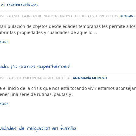
os matemáticas
SFERA
ESCUELA INFANTIL
NOTICIAS
PROYECTO EDUCATIVO
PROYECTOS
BLOG-INF
nipulación de objetos desde edades tempranas les permite a los
brir las propiedades y cualidades de aquello …
MORE
ado, ¡no somos superhéroes!
SFERA
DPTO. PSICOPEDAGÓGICO
NOTICIAS
ANA MARÍA MORENO
 el inicio de la crisis que nos está tocando vivir estamos aconseja
ner una serie de rutinas, pautas y …
MORE
vidades de relajación en familia