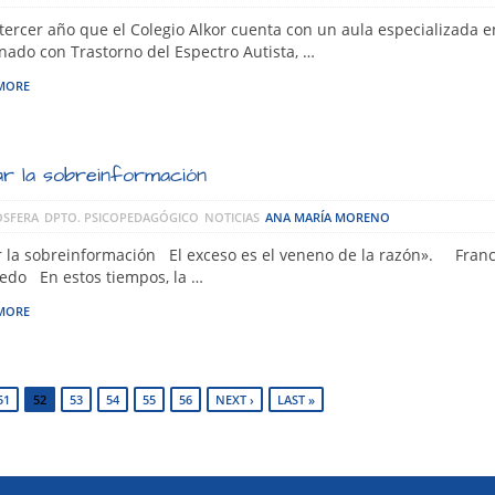
 tercer año que el Colegio Alkor cuenta con un aula especializada e
ado con Trastorno del Espectro Autista, …
MORE
ar la sobreinformación
SFERA
DPTO. PSICOPEDAGÓGICO
NOTICIAS
ANA MARÍA MORENO
r la sobreinformación El exceso es el veneno de la razón». Franc
edo En estos tiempos, la …
MORE
51
52
53
54
55
56
NEXT ›
LAST »