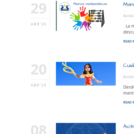
29
Man
BLOGO
ABR'20
La ma
descu
READ 
20
Cuid
BLOGO
ABR'20
Desde
mante
READ 
08
Acti