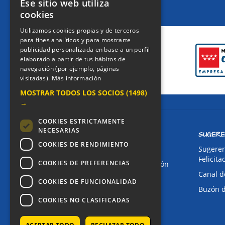
Ese sitio web utiliza
cookies
CERTIFICACIONES
Utilizamos cookies propias y de terceros
para fines analíticos y para mostrarte
publicidad personalizada en base a un perfil
elaborado a partir de tus hábitos de
navegación (por ejemplo, páginas
visitadas).
Más información
MOSTRAR TODOS LOS SOCIOS
(1498)
→
COOKIES ESTRICTAMENTE
NECESARIAS
CONTACTO
SUGERE
COOKIES DE RENDIMIENTO
Dirección:
Sugeren
Felicita
COOKIES DE PREFERENCIAS
Avda. de Pablo Iglesias, 4. Alcorcón
Canal d
Teléfonos:
COOKIES DE FUNCIONALIDAD
Buzón 
Secretaría Ppal:
91 643 71 73
COOKIES NO CLASIFICADAS
Secretaría Infantil:
91 643 61 33
Email: