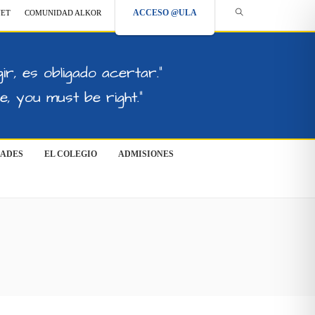
ACCESO @ULA
NET
COMUNIDAD ALKOR
ir, es obligado acertar."
, you must be right."
DADES
EL COLEGIO
ADMISIONES