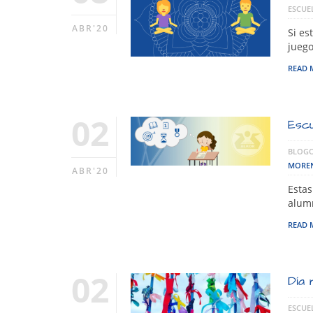
ESCUE
ABR'20
Si es
juego
READ 
02
Escu
BLOGO
MORE
ABR'20
Estas
alumn
READ 
02
Día 
ESCUE