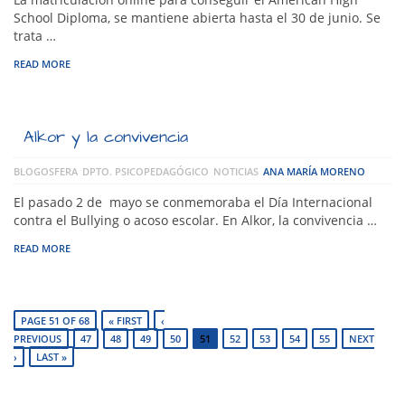
School Diploma, se mantiene abierta hasta el 30 de junio. Se
trata …
READ MORE
Alkor y la convivencia
BLOGOSFERA
DPTO. PSICOPEDAGÓGICO
NOTICIAS
ANA MARÍA MORENO
El pasado 2 de mayo se conmemoraba el Día Internacional
contra el Bullying o acoso escolar. En Alkor, la convivencia …
READ MORE
PAGE 51 OF 68
« FIRST
‹
PREVIOUS
47
48
49
50
51
52
53
54
55
NEXT
›
LAST »