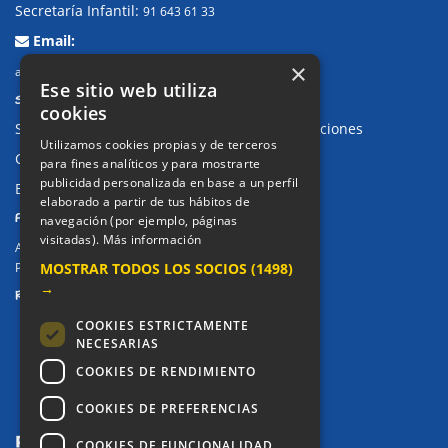
Secretaría Infantil:
91 643 61 33
Email:
×
alkor@colegioalkor.com
Ese sitio web utiliza
SUGERENCIAS Y CANAL DE DENUNCIAS
cookies
Sugerencias, Quejas, Reclamaciones y Felicitaciones
Utilizamos cookies propias y de terceros
Canal de denuncias
para fines analíticos y para mostrarte
publicidad personalizada en base a un perfil
Buzón denuncia drogas CM
elaborado a partir de tus hábitos de
PRIVACIDAD
navegación (por ejemplo, páginas
visitadas).
Más información
Aviso legal / Política de privacidad
MOSTRAR TODOS LOS SOCIOS
(1498)
Política de Cookies
→
REDES SOCIALES
COOKIES ESTRICTAMENTE
NECESARIAS
COOKIES DE RENDIMIENTO
COOKIES DE PREFERENCIAS
COOKIES DE FUNCIONALIDAD