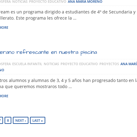
SFERA
NOTICIAS
PROYECTO EDUCATIVO
ANA MARÍA MORENO
eam es un programa dirigido a estudiantes de 4º de Secundaria y 
llerato. Este programa les ofrece la …
MORE
erano refrescante en nuestra piscina
SFERA
ESCUELA INFANTIL
NOTICIAS
PROYECTO EDUCATIVO
PROYECTOS
ANA MARÍ
NO
ros alumnos y alumnas de 3, 4 y 5 años han progresado tanto en l
ina que queremos mostraros todo …
MORE
7
8
NEXT ›
LAST »