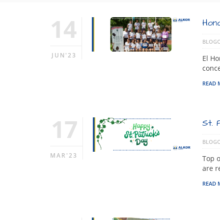
14
Hono
BLOGO
JUN'23
El Ho
conc
READ 
17
St. 
BLOGO
MAR'23
Top o
are r
READ 