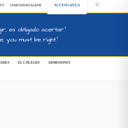
ACCESO @ULA
NET
COMUNIDAD ALKOR
ir, es obligado acertar."
, you must be right."
DADES
EL COLEGIO
ADMISIONES