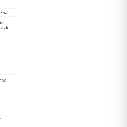
RENO
as
e todo …
emos
2