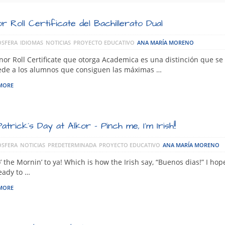
r Roll Certificate del Bachillerato Dual
SFERA
IDIOMAS
NOTICIAS
PROYECTO EDUCATIVO
ANA MARÍA MORENO
nor Roll Certificate que otorga Academica es una distinción que se
ede a los alumnos que consiguen las máximas …
MORE
Patrick´s Day at Alkor – Pinch me, I’m Irish!!
SFERA
NOTICIAS
PREDETERMINADA
PROYECTO EDUCATIVO
ANA MARÍA MORENO
’ the Mornin’ to ya! Which is how the Irish say, “Buenos dias!” I hop
eady to …
MORE