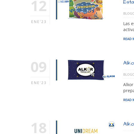
12
Esta
BLOGO
ENE'23
Las e
activ
READ 
09
Alko
BLOGO
ENE'23
Alkor
prep
READ 
18
Alko