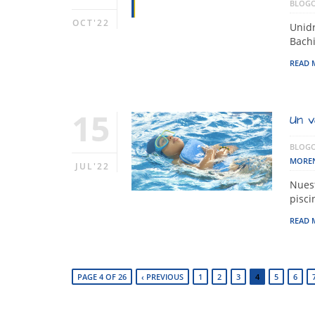
BLOGO
OCT'22
Unidr
Bachi
READ 
15
Un v
BLOGO
MORE
JUL'22
Nuest
pisc
READ 
PAGE 4 OF 26
‹ PREVIOUS
1
2
3
4
5
6