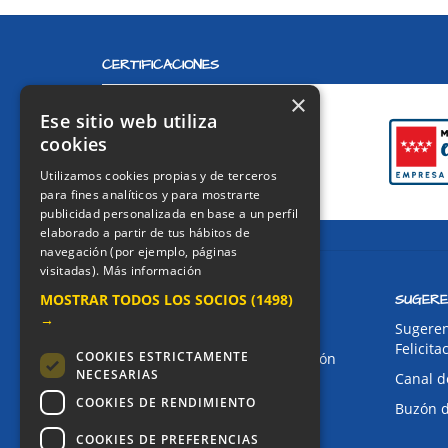
CERTIFICACIONES
×
Ese sitio web utiliza
cookies
Utilizamos cookies propias y de terceros
para fines analíticos y para mostrarte
publicidad personalizada en base a un perfil
elaborado a partir de tus hábitos de
navegación (por ejemplo, páginas
visitadas).
Más información
CONTACTO
SUGERE
MOSTRAR TODOS LOS SOCIOS
(1498)
→
Dirección:
Sugeren
Felicita
COOKIES ESTRICTAMENTE
Avda. de Pablo Iglesias, 4. Alcorcón
NECESARIAS
Canal d
Teléfonos:
COOKIES DE RENDIMIENTO
Buzón 
Secretaría Ppal:
91 643 71 73
Secretaría Infantil:
COOKIES DE PREFERENCIAS
91 643 61 33