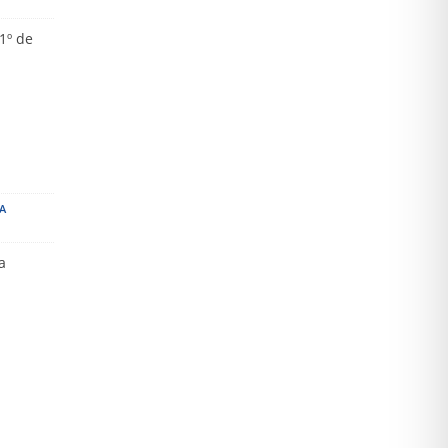
1º de
A
a