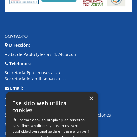
CONTACTO
Dirección:
Avda. de Pablo Iglesias, 4. Alcorcón
Teléfonos:
Secretaría Ppal:
91 643 71 73
Secretaría Infantil:
91 643 61 33
Email:
×
alkor@colegioalkor.com
Ese sitio web utiliza
SUGERENCIAS Y CANAL DE DENUNCIAS
cookies
Sugerencias, Quejas, Reclamaciones y Felicitaciones
Utilizamos cookies propias y de terceros
Canal de denuncias
para fines analíticos y para mostrarte
publicidad personalizada en base a un perfil
Buzón denuncia drogas CM