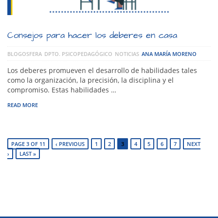
Consejos para hacer los deberes en casa
BLOGOSFERA
DPTO. PSICOPEDAGÓGICO
NOTICIAS
ANA MARÍA MORENO
Los deberes promueven el desarrollo de habilidades tales
como la organización, la precisión, la disciplina y el
compromiso. Estas habilidades …
READ MORE
PAGE 3 OF 11
‹ PREVIOUS
1
2
3
4
5
6
7
NEXT
›
LAST »