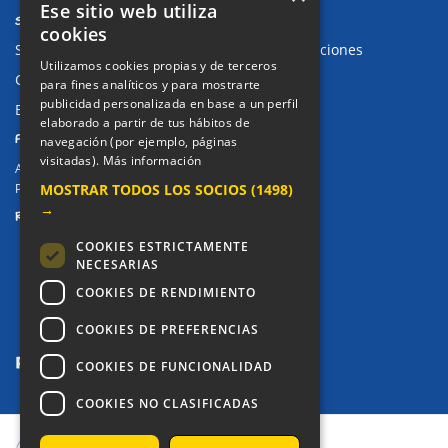
Ese sitio web utiliza
SUGERENCIAS Y CANAL DE DENUNCIAS
cookies
Sugerencias, Quejas, Reclamaciones y Felicitaciones
Utilizamos cookies propias y de terceros
Canal de denuncias
para fines analíticos y para mostrarte
publicidad personalizada en base a un perfil
Buzón denuncia drogas CM
elaborado a partir de tus hábitos de
PRIVACIDAD
navegación (por ejemplo, páginas
visitadas).
Más información
Aviso legal / Política de privacidad
MOSTRAR TODOS LOS SOCIOS
(1498)
Política de Cookies
→
REDES SOCIALES
COOKIES ESTRICTAMENTE
NECESARIAS
COOKIES DE RENDIMIENTO
COOKIES DE PREFERENCIAS
COOKIES DE FUNCIONALIDAD
COOKIES NO CLASIFICADAS