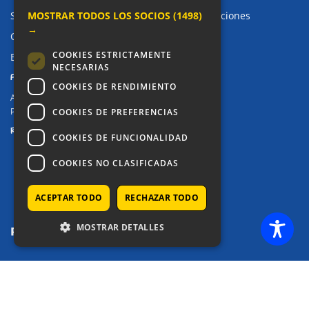
MOSTRAR TODOS LOS SOCIOS
(1498)
Sugerencias, Quejas, Reclamaciones y Felicitaciones
→
Canal de denuncias
COOKIES ESTRICTAMENTE
Buzón denuncia drogas CM
NECESARIAS
PRIVACIDAD
COOKIES DE RENDIMIENTO
Aviso legal / Política de privacidad
Política de Cookies
COOKIES DE PREFERENCIAS
REDES SOCIALES
COOKIES DE FUNCIONALIDAD
COOKIES NO CLASIFICADAS
ACEPTAR TODO
RECHAZAR TODO
MOSTRAR DETALLES
COPYRIGHT © 2025 - COLEGIO ALKOR