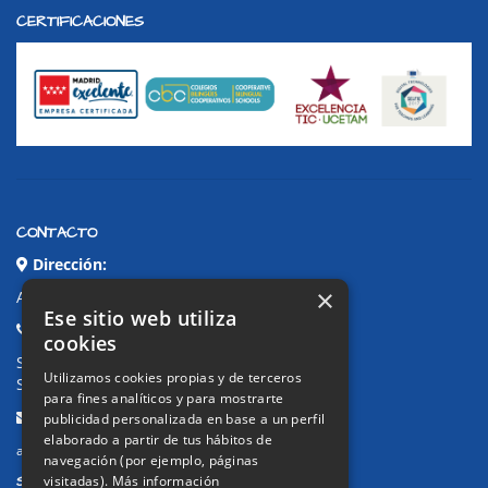
CERTIFICACIONES
CONTACTO
Dirección:
×
Avda. de Pablo Iglesias, 4. Alcorcón
Ese sitio web utiliza
Teléfonos:
cookies
Secretaría Ppal:
91 643 71 73
Utilizamos cookies propias y de terceros
Secretaría Infantil:
91 643 61 33
para fines analíticos y para mostrarte
Email:
publicidad personalizada en base a un perfil
elaborado a partir de tus hábitos de
alkor@colegioalkor.com
navegación (por ejemplo, páginas
SUGERENCIAS Y CANAL DE DENUNCIAS
visitadas).
Más información