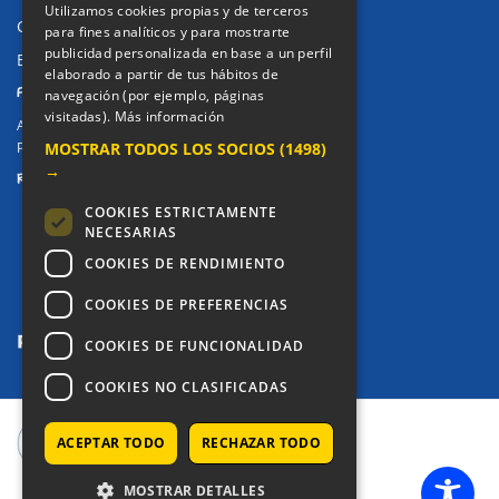
Utilizamos cookies propias y de terceros
Canal de denuncias
para fines analíticos y para mostrarte
publicidad personalizada en base a un perfil
Buzón denuncia drogas CM
elaborado a partir de tus hábitos de
PRIVACIDAD
navegación (por ejemplo, páginas
visitadas).
Más información
Aviso legal / Política de privacidad
MOSTRAR TODOS LOS SOCIOS
(1498)
Política de Cookies
→
REDES SOCIALES
COOKIES ESTRICTAMENTE
NECESARIAS
COOKIES DE RENDIMIENTO
COOKIES DE PREFERENCIAS
COOKIES DE FUNCIONALIDAD
COOKIES NO CLASIFICADAS
COPYRIGHT © 2025 - COLEGIO ALKOR
ACEPTAR TODO
RECHAZAR TODO
MOSTRAR DETALLES
SETUP MENUS IN ADMIN PANEL