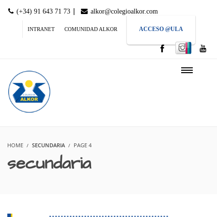
|
(+34) 91 643 71 73
alkor@colegioalkor.com
ACCESO @ULA
INTRANET
COMUNIDAD ALKOR
HOME
SECUNDARIA
PAGE 4
secundaria