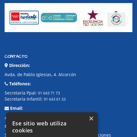
CONTACTO
Dirección:
Avda. de Pablo Iglesias, 4. Alcorcón
Teléfonos:
Secretaría Ppal:
91 643 71 73
Secretaría Infantil:
91 643 61 33
Email:
×
alkor@colegioalkor.com
Ese sitio web utiliza
SUGERENCIAS Y CANAL DE DENUNCIAS
cookies
Sugerencias, Quejas, Reclamaciones y Felicitaciones