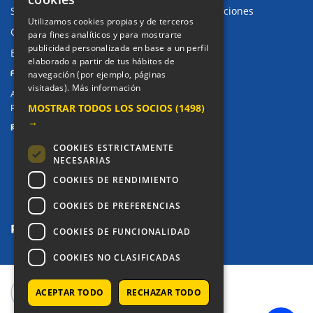
Sugerencias, Quejas, Reclamaciones y Felicitaciones
Utilizamos cookies propias y de terceros
Canal de denuncias
para fines analíticos y para mostrarte
publicidad personalizada en base a un perfil
Buzón denuncia drogas CM
elaborado a partir de tus hábitos de
PRIVACIDAD
navegación (por ejemplo, páginas
visitadas).
Más información
Aviso legal / Política de privacidad
MOSTRAR TODOS LOS SOCIOS
(1498)
Política de Cookies
→
REDES SOCIALES
COOKIES ESTRICTAMENTE
NECESARIAS
COOKIES DE RENDIMIENTO
COOKIES DE PREFERENCIAS
COOKIES DE FUNCIONALIDAD
COOKIES NO CLASIFICADAS
ACEPTAR TODO
RECHAZAR TODO
COPYRIGHT © 2025 - COLEGIO ALKOR