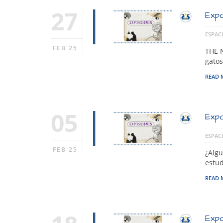
27
Expo
ESPACI
FEB'25
THE N
gato
READ 
05
Expo
ESPACI
FEB'25
¿Algu
estud
READ 
Expo