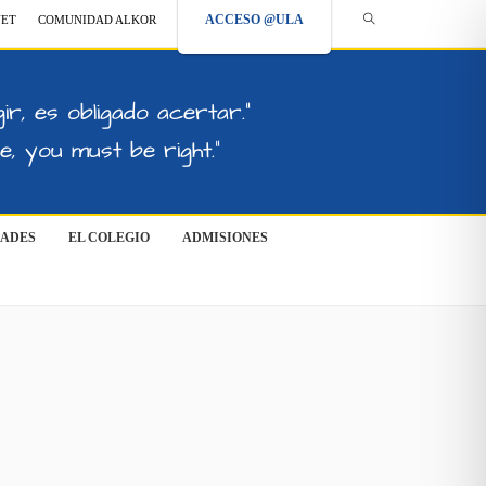
ACCESO @ULA
NET
COMUNIDAD ALKOR
ir, es obligado acertar."
, you must be right."
DADES
EL COLEGIO
ADMISIONES