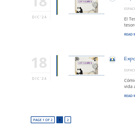
18
ESPACI
DIC'24
El Te
tesor
READ 
18
Expo
ESPACI
DIC'24
Cómic
vida 
READ 
PAGE 1 OF 2
1
2