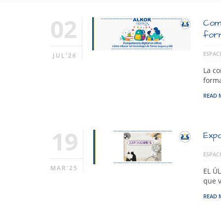
02
Comp
form
ESPACI
JUL'26
La co
forma
READ 
19
Expo
ESPACI
MAR'25
EL ÚL
que v
READ 