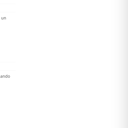
r un
 dando