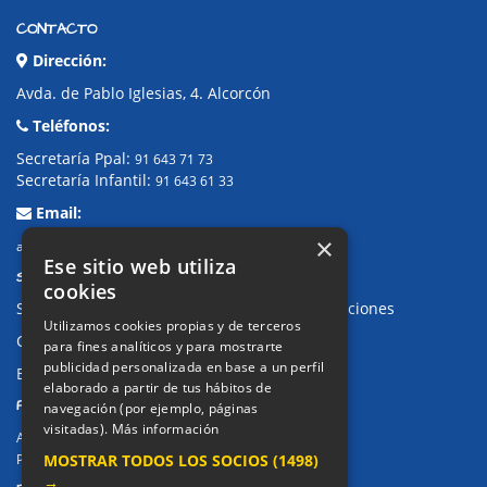
CONTACTO
Dirección:
Avda. de Pablo Iglesias, 4. Alcorcón
Teléfonos:
Secretaría Ppal:
91 643 71 73
Secretaría Infantil:
91 643 61 33
Email:
×
alkor@colegioalkor.com
Ese sitio web utiliza
SUGERENCIAS Y CANAL DE DENUNCIAS
cookies
Sugerencias, Quejas, Reclamaciones y Felicitaciones
Utilizamos cookies propias y de terceros
Canal de denuncias
para fines analíticos y para mostrarte
publicidad personalizada en base a un perfil
Buzón denuncia drogas CM
elaborado a partir de tus hábitos de
PRIVACIDAD
navegación (por ejemplo, páginas
visitadas).
Más información
Aviso legal / Política de privacidad
Política de Cookies
MOSTRAR TODOS LOS SOCIOS
(1498)
→