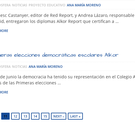
SFERA
NOTICIAS
PROYECTO EDUCATIVO
ANA MARÍA MORENO
esc Castanyer, editor de Red Report, y Andrea Lázaro, responsable
d, entregaron los diplomas Alkor Report que certifican a …
MORE
eras elecciones democráticas escolares Alkor
SFERA
NOTICIAS
ANA MARÍA MORENO
 de junio la democracia ha tenido su representación en el Colegio A
s de las Primeras elecciones …
MORE
11
12
13
14
15
NEXT ›
LAST »