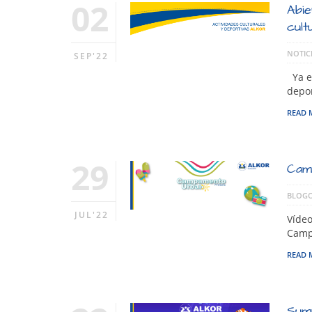
02
Abie
cult
NOTIC
SEP'22
Ya es
depor
READ 
29
Cam
BLOGO
JUL'22
Vídeo
Campa
READ 
Sum