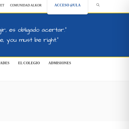
ACCESO @ULA
NET
COMUNIDAD ALKOR
ir, es obligado acertar."
, you must be right."
DADES
EL COLEGIO
ADMISIONES