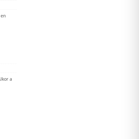
 en
lkor a