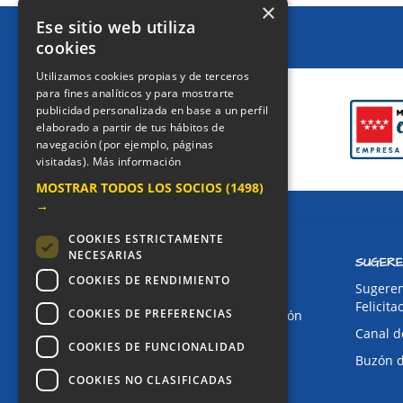
×
Ese sitio web utiliza
cookies
CERTIFICACIONES
Utilizamos cookies propias y de terceros
para fines analíticos y para mostrarte
publicidad personalizada en base a un perfil
elaborado a partir de tus hábitos de
navegación (por ejemplo, páginas
visitadas).
Más información
MOSTRAR TODOS LOS SOCIOS
(1498)
→
COOKIES ESTRICTAMENTE
NECESARIAS
CONTACTO
SUGERE
COOKIES DE RENDIMIENTO
Dirección:
Sugeren
Felicita
COOKIES DE PREFERENCIAS
Avda. de Pablo Iglesias, 4. Alcorcón
Canal d
Teléfonos:
COOKIES DE FUNCIONALIDAD
Buzón 
Secretaría Ppal:
91 643 71 73
COOKIES NO CLASIFICADAS
Secretaría Infantil:
91 643 61 33