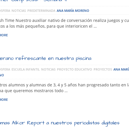
SFERA
NOTICIAS
PREDETERMINADA
ANA MARÍA MORENO
sh Time Nuestro auxiliar nativo de conversación realiza juegos y c
os a los más pequeños, para que interioricen el …
MORE
erano refrescante en nuestra piscina
SFERA
ESCUELA INFANTIL
NOTICIAS
PROYECTO EDUCATIVO
PROYECTOS
ANA MARÍ
NO
ros alumnos y alumnas de 3, 4 y 5 años han progresado tanto en l
ina que queremos mostraros todo …
MORE
omas Alkor Report a nuestros periodistas digitales