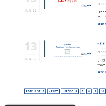
BLOGO
JUN'22
Franc
Madri
READ 
13
Prim
BLOGO
JUN'22
El 13
travé
READ 
PAGE 11 OF 18
« FIRST
‹ PREVIOUS
7
8
9
10