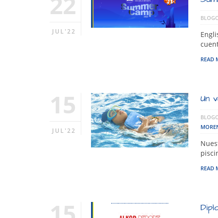
22
BLOGO
JUL'22
Engli
cuent
READ 
15
Un v
BLOGO
MORE
JUL'22
Nuest
pisc
READ 
15
Dipl