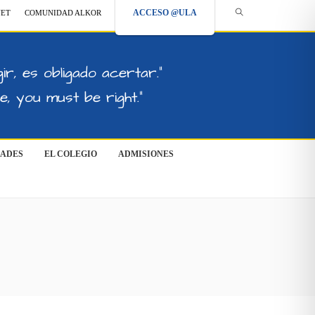
ACCESO @ULA
NET
COMUNIDAD ALKOR
ir, es obligado acertar."
, you must be right."
DADES
EL COLEGIO
ADMISIONES