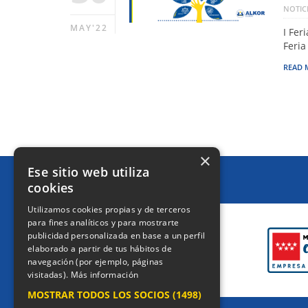
NOTIC
MAY'22
I Fer
Feria
READ 
×
Ese sitio web utiliza
cookies
CERTIFICACIONES
Utilizamos cookies propias y de terceros
para fines analíticos y para mostrarte
publicidad personalizada en base a un perfil
elaborado a partir de tus hábitos de
navegación (por ejemplo, páginas
visitadas).
Más información
MOSTRAR TODOS LOS SOCIOS
(1498)