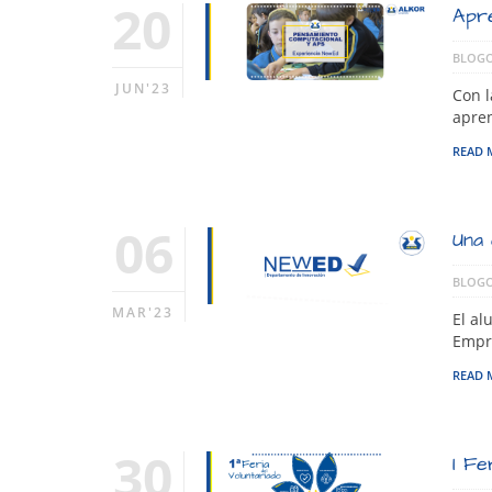
20
Apre
BLOGO
JUN'23
Con l
apren
READ 
06
Una 
BLOGO
MAR'23
El al
Empre
READ 
30
I Fe