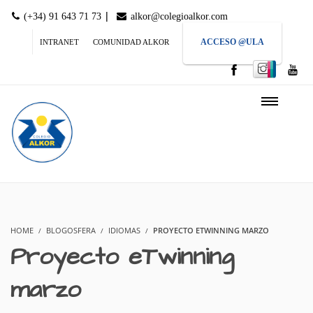
|
(+34) 91 643 71 73
alkor@colegioalkor.com
ACCESO @ULA
INTRANET
COMUNIDAD ALKOR
HOME
BLOGOSFERA
IDIOMAS
PROYECTO ETWINNING MARZO
Proyecto eTwinning
marzo