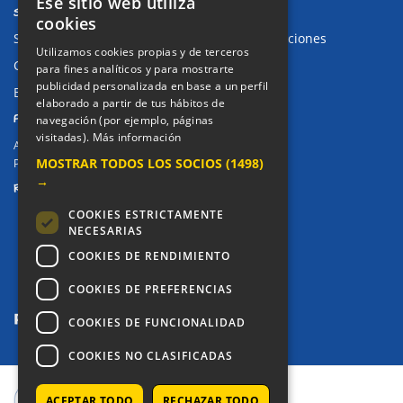
Ese sitio web utiliza
SUGERENCIAS Y CANAL DE DENUNCIAS
cookies
Sugerencias, Quejas, Reclamaciones y Felicitaciones
Utilizamos cookies propias y de terceros
Canal de denuncias
para fines analíticos y para mostrarte
publicidad personalizada en base a un perfil
Buzón denuncia drogas CM
elaborado a partir de tus hábitos de
PRIVACIDAD
navegación (por ejemplo, páginas
visitadas).
Más información
Aviso legal / Política de privacidad
MOSTRAR TODOS LOS SOCIOS
(1498)
Política de Cookies
→
REDES SOCIALES
COOKIES ESTRICTAMENTE
NECESARIAS
COOKIES DE RENDIMIENTO
COOKIES DE PREFERENCIAS
COOKIES DE FUNCIONALIDAD
COOKIES NO CLASIFICADAS
ACEPTAR TODO
RECHAZAR TODO
COPYRIGHT © 2025 - COLEGIO ALKOR