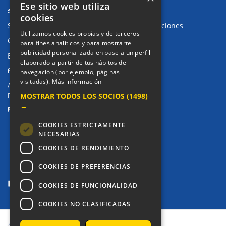
Ese sitio web utiliza
SUGERENCIAS Y CANAL DE DENUNCIAS
cookies
Sugerencias, Quejas, Reclamaciones y Felicitaciones
Utilizamos cookies propias y de terceros
Canal de denuncias
para fines analíticos y para mostrarte
publicidad personalizada en base a un perfil
Buzón denuncia drogas CM
elaborado a partir de tus hábitos de
PRIVACIDAD
navegación (por ejemplo, páginas
visitadas).
Más información
Aviso legal / Política de privacidad
Política de Cookies
MOSTRAR TODOS LOS SOCIOS
(1498)
→
REDES SOCIALES
COOKIES ESTRICTAMENTE
NECESARIAS
COOKIES DE RENDIMIENTO
COOKIES DE PREFERENCIAS
COOKIES DE FUNCIONALIDAD
COOKIES NO CLASIFICADAS