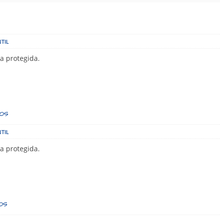
TIL
a protegida.
ños
TIL
a protegida.
os