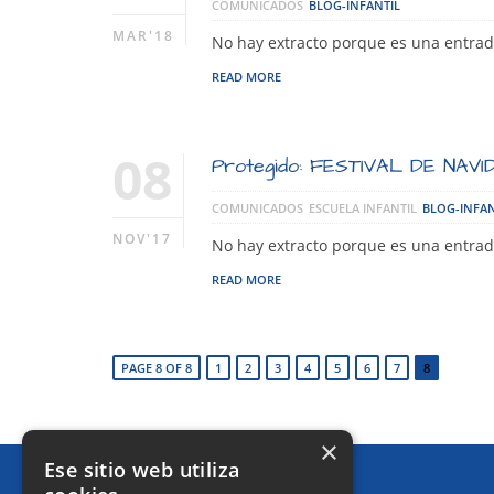
COMUNICADOS
BLOG-INFANTIL
MAR'18
No hay extracto porque es una entrad
READ MORE
08
Protegido: FESTIVAL DE NAVI
COMUNICADOS
ESCUELA INFANTIL
BLOG-INFAN
NOV'17
No hay extracto porque es una entrad
READ MORE
PAGE 8 OF 8
1
2
3
4
5
6
7
8
×
Ese sitio web utiliza