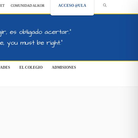
ACCESO @ULA
NET
COMUNIDAD ALKOR
ir, es obligado acertar."
, you must be right."
DADES
EL COLEGIO
ADMISIONES