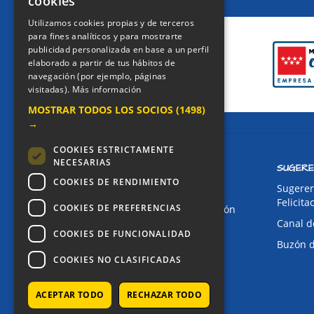
cookies
CERTIFICACIONES
Utilizamos cookies propias y de terceros
para fines analíticos y para mostrarte
publicidad personalizada en base a un perfil
elaborado a partir de tus hábitos de
navegación (por ejemplo, páginas
visitadas).
Más información
MOSTRAR TODOS LOS SOCIOS
(1498)
→
COOKIES ESTRICTAMENTE
NECESARIAS
CONTACTO
SUGERE
COOKIES DE RENDIMIENTO
Dirección:
Sugeren
Felicita
COOKIES DE PREFERENCIAS
Avda. de Pablo Iglesias, 4. Alcorcón
Canal d
Teléfonos:
COOKIES DE FUNCIONALIDAD
Buzón 
Secretaría Ppal:
91 643 71 73
COOKIES NO CLASIFICADAS
Secretaría Infantil:
91 643 61 33
Email:
ACEPTAR TODO
RECHAZAR TODO
alkor@colegioalkor.com