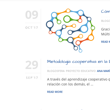
09
Cómo
BLOGO
OCT'17
Graci
Múlti
READ 
29
Metodología cooperativa en la E
BLOGOSFERA
PROYECTO EDUCATIVO
ANA MAR
SEP'17
A través del aprendizaje cooperativo 
relación con los demás, el …
READ MORE