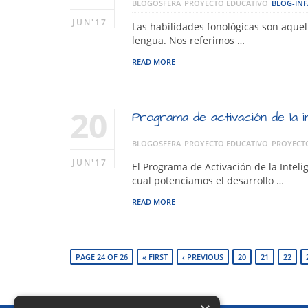
BLOGOSFERA
PROYECTO EDUCATIVO
BLOG-INF
JUN'17
Las habilidades fonológicas son aquel
lengua. Nos referimos …
READ MORE
20
Programa de activación de la int
BLOGOSFERA
PROYECTO EDUCATIVO
PROYECT
JUN'17
El Programa de Activación de la Inteli
cual potenciamos el desarrollo …
READ MORE
PAGE 24 OF 26
« FIRST
‹ PREVIOUS
20
21
22