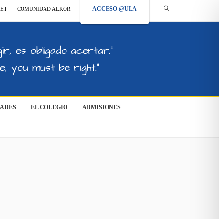
ACCESO @ULA
NET
COMUNIDAD ALKOR
ir, es obligado acertar."
, you must be right."
DADES
EL COLEGIO
ADMISIONES