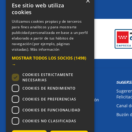
×
Ese sitio web utiliza
cookies
CERTIFICACIONES
Utilizamos cookies propias y de terceros
para fines analíticos y para mostrarte
publicidad personalizada en base a un perfil
elaborado a partir de tus hábitos de
navegación (por ejemplo, páginas
visitadas).
Más información
MOSTRAR TODOS LOS SOCIOS
(1498)
→
COOKIES ESTRICTAMENTE
NECESARIAS
CONTACTO
SUGERE
COOKIES DE RENDIMIENTO
Dirección:
Sugeren
Felicita
COOKIES DE PREFERENCIAS
Avda. de Pablo Iglesias, 4. Alcorcón
Canal d
Teléfonos:
COOKIES DE FUNCIONALIDAD
Buzón 
Secretaría Ppal:
91 643 71 73
COOKIES NO CLASIFICADAS
Secretaría Infantil:
91 643 61 33