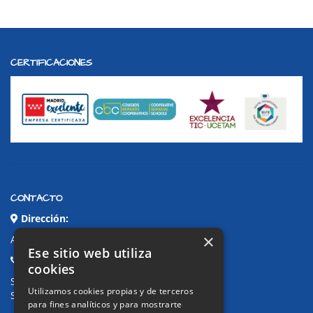
CERTIFICACIONES
CONTACTO
Dirección:
×
Avda. de Pablo Iglesias, 4. Alcorcón
Ese sitio web utiliza
Teléfonos:
cookies
Secretaría Ppal:
91 643 71 73
Utilizamos cookies propias y de terceros
Secretaría Infantil:
91 643 61 33
para fines analíticos y para mostrarte