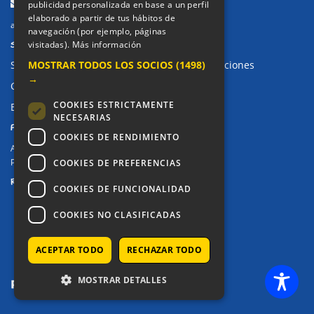
Email:
publicidad personalizada en base a un perfil
elaborado a partir de tus hábitos de
alkor@colegioalkor.com
navegación (por ejemplo, páginas
SUGERENCIAS Y CANAL DE DENUNCIAS
visitadas).
Más información
MOSTRAR TODOS LOS SOCIOS
(1498)
Sugerencias, Quejas, Reclamaciones y Felicitaciones
→
Canal de denuncias
COOKIES ESTRICTAMENTE
Buzón denuncia drogas CM
NECESARIAS
PRIVACIDAD
COOKIES DE RENDIMIENTO
Aviso legal / Política de privacidad
Política de Cookies
COOKIES DE PREFERENCIAS
REDES SOCIALES
COOKIES DE FUNCIONALIDAD
COOKIES NO CLASIFICADAS
ACEPTAR TODO
RECHAZAR TODO
MOSTRAR DETALLES