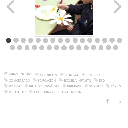
MARZO 28, 2023
ALCORCÓN
BILINGÜE
COLEGIO
CONCERTADO
EDUCACIÓN
ESCUELA INFANTIL
ESO
PICASSO
PINTURA ESPAÑOLA
PRIMARIA
SOROLLA
TÀPIES
VELÁZQUEZ
XXX SEMANA CULTURAL ALKOR