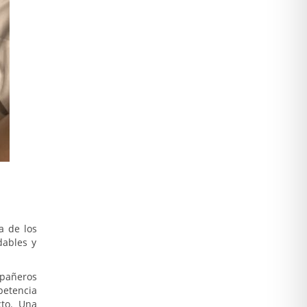
a de los
dables y
mpañeros
etencia
cto. Una