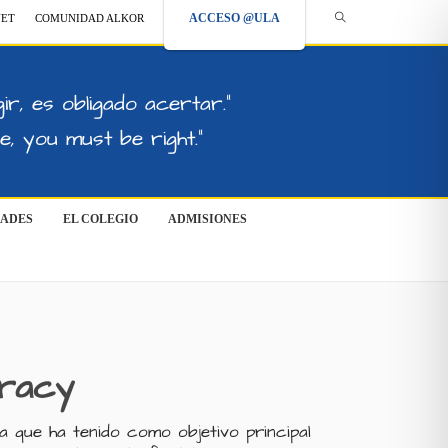
ACCESO @ULA
NET
COMUNIDAD ALKOR
ir, es obligado acertar."
, you must be right."
DADES
EL COLEGIO
ADMISIONES
eracy
va que ha tenido como objetivo principal