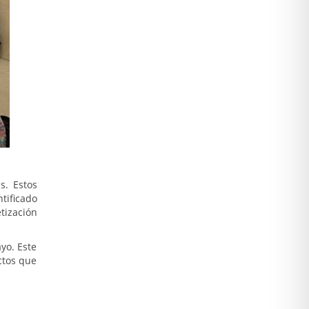
s. Estos
tificado
tización
yo. Este
ctos que