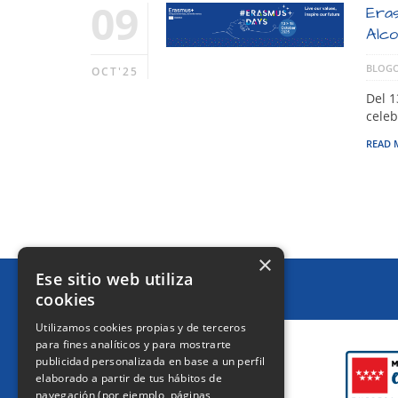
09
Eras
Alc
BLOGO
OCT'25
Del 1
celeb
READ 
×
Ese sitio web utiliza
cookies
CERTIFICACIONES
Utilizamos cookies propias y de terceros
para fines analíticos y para mostrarte
publicidad personalizada en base a un perfil
elaborado a partir de tus hábitos de
navegación (por ejemplo, páginas