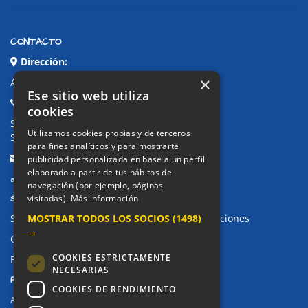
CONTACTO
Dirección:
×
Avda. de Pablo Iglesias, 4. Alcorcón
Ese sitio web utiliza
Teléfonos:
cookies
Secretaría Ppal:
91 643 71 73
Utilizamos cookies propias y de terceros
Secretaría Infantil:
91 643 61 33
para fines analíticos y para mostrarte
Email:
publicidad personalizada en base a un perfil
elaborado a partir de tus hábitos de
alkor@colegioalkor.com
navegación (por ejemplo, páginas
SUGERENCIAS Y CANAL DE DENUNCIAS
visitadas).
Más información
MOSTRAR TODOS LOS SOCIOS
(1498)
Sugerencias, Quejas, Reclamaciones y Felicitaciones
→
Canal de denuncias
COOKIES ESTRICTAMENTE
Buzón denuncia drogas CM
NECESARIAS
PRIVACIDAD
COOKIES DE RENDIMIENTO
Aviso legal / Política de privacidad