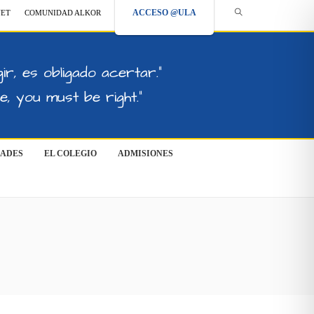
ACCESO @ULA
NET
COMUNIDAD ALKOR
ir, es obligado acertar."
, you must be right."
DADES
EL COLEGIO
ADMISIONES