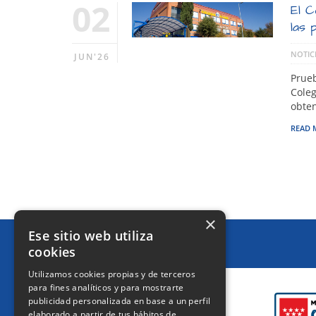
02
El C
las 
NOTIC
JUN'26
Prueb
Coleg
obte
READ 
×
Ese sitio web utiliza
cookies
CERTIFICACIONES
Utilizamos cookies propias y de terceros
para fines analíticos y para mostrarte
publicidad personalizada en base a un perfil
elaborado a partir de tus hábitos de