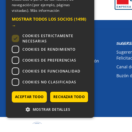
navegación (por ejemplo, páginas
visitadas).
Más información
MOSTRAR TODOS LOS SOCIOS
(1498)
→
COOKIES ESTRICTAMENTE
NECESARIAS
CONTACTO
SUGERE
COOKIES DE RENDIMIENTO
Dirección:
Sugeren
Felicita
COOKIES DE PREFERENCIAS
Avda. de Pablo Iglesias, 4. Alcorcón
Canal d
Teléfonos:
COOKIES DE FUNCIONALIDAD
Buzón 
Secretaría Ppal:
91 643 71 73
COOKIES NO CLASIFICADAS
Secretaría Infantil:
91 643 61 33
Email:
ACEPTAR TODO
RECHAZAR TODO
alkor@colegioalkor.com
MOSTRAR DETALLES
COPYRIGHT © 2025 - COLEGIO ALKOR