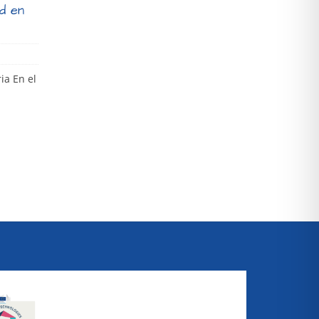
id en
ia En el