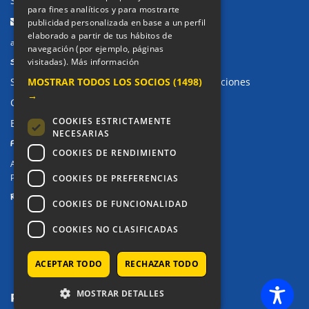
Secretaría Infantil:
91 643 61 33
para fines analíticos y para mostrarte
Email:
publicidad personalizada en base a un perfil
elaborado a partir de tus hábitos de
alkor@colegioalkor.com
navegación (por ejemplo, páginas
SUGERENCIAS Y CANAL DE DENUNCIAS
visitadas).
Más información
MOSTRAR TODOS LOS SOCIOS
(1498)
Sugerencias, Quejas, Reclamaciones y Felicitaciones
→
Canal de denuncias
COOKIES ESTRICTAMENTE
Buzón denuncia drogas CM
NECESARIAS
PRIVACIDAD
COOKIES DE RENDIMIENTO
Aviso legal / Política de privacidad
Política de Cookies
COOKIES DE PREFERENCIAS
REDES SOCIALES
COOKIES DE FUNCIONALIDAD
COOKIES NO CLASIFICADAS
ACEPTAR TODO
RECHAZAR TODO
MOSTRAR DETALLES