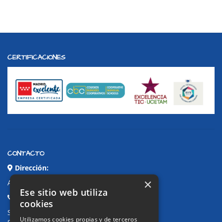
CERTIFICACIONES
CONTACTO
Dirección:
×
Avda. de Pablo Iglesias, 4. Alcorcón
Ese sitio web utiliza
Teléfonos:
cookies
Secretaría Ppal:
91 643 71 73
Utilizamos cookies propias y de terceros