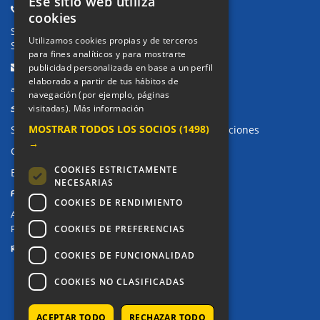
Ese sitio web utiliza
Teléfonos:
cookies
Secretaría Ppal:
91 643 71 73
Utilizamos cookies propias y de terceros
Secretaría Infantil:
91 643 61 33
para fines analíticos y para mostrarte
Email:
publicidad personalizada en base a un perfil
elaborado a partir de tus hábitos de
alkor@colegioalkor.com
navegación (por ejemplo, páginas
SUGERENCIAS Y CANAL DE DENUNCIAS
visitadas).
Más información
MOSTRAR TODOS LOS SOCIOS
(1498)
Sugerencias, Quejas, Reclamaciones y Felicitaciones
→
Canal de denuncias
COOKIES ESTRICTAMENTE
Buzón denuncia drogas CM
NECESARIAS
PRIVACIDAD
COOKIES DE RENDIMIENTO
Aviso legal / Política de privacidad
Política de Cookies
COOKIES DE PREFERENCIAS
REDES SOCIALES
COOKIES DE FUNCIONALIDAD
COOKIES NO CLASIFICADAS
ACEPTAR TODO
RECHAZAR TODO