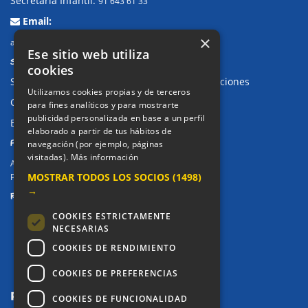
Secretaría Infantil:
91 643 61 33
Email:
×
alkor@colegioalkor.com
Ese sitio web utiliza
SUGERENCIAS Y CANAL DE DENUNCIAS
cookies
Sugerencias, Quejas, Reclamaciones y Felicitaciones
Utilizamos cookies propias y de terceros
Canal de denuncias
para fines analíticos y para mostrarte
publicidad personalizada en base a un perfil
Buzón denuncia drogas CM
elaborado a partir de tus hábitos de
PRIVACIDAD
navegación (por ejemplo, páginas
visitadas).
Más información
Aviso legal / Política de privacidad
MOSTRAR TODOS LOS SOCIOS
(1498)
Política de Cookies
→
REDES SOCIALES
COOKIES ESTRICTAMENTE
NECESARIAS
COOKIES DE RENDIMIENTO
COOKIES DE PREFERENCIAS
COOKIES DE FUNCIONALIDAD