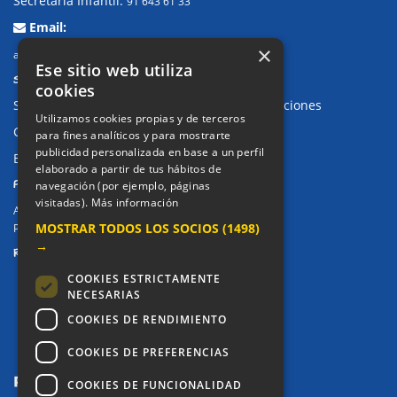
Secretaría Infantil:
91 643 61 33
Email:
×
alkor@colegioalkor.com
Ese sitio web utiliza
SUGERENCIAS Y CANAL DE DENUNCIAS
cookies
Sugerencias, Quejas, Reclamaciones y Felicitaciones
Utilizamos cookies propias y de terceros
Canal de denuncias
para fines analíticos y para mostrarte
publicidad personalizada en base a un perfil
Buzón denuncia drogas CM
elaborado a partir de tus hábitos de
PRIVACIDAD
navegación (por ejemplo, páginas
visitadas).
Más información
Aviso legal / Política de privacidad
MOSTRAR TODOS LOS SOCIOS
(1498)
Política de Cookies
→
REDES SOCIALES
COOKIES ESTRICTAMENTE
NECESARIAS
COOKIES DE RENDIMIENTO
COOKIES DE PREFERENCIAS
COOKIES DE FUNCIONALIDAD