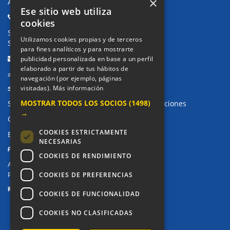
×
Avda. de Pablo Iglesias, 4. Alcorcón
Ese sitio web utiliza
Teléfonos:
cookies
Secretaría Ppal:
91 643 71 73
Utilizamos cookies propias y de terceros
Secretaría Infantil:
91 643 61 33
para fines analíticos y para mostrarte
Email:
publicidad personalizada en base a un perfil
elaborado a partir de tus hábitos de
alkor@colegioalkor.com
navegación (por ejemplo, páginas
SUGERENCIAS Y CANAL DE DENUNCIAS
visitadas).
Más información
MOSTRAR TODOS LOS SOCIOS
(1498)
Sugerencias, Quejas, Reclamaciones y Felicitaciones
→
Canal de denuncias
COOKIES ESTRICTAMENTE
Buzón denuncia drogas CM
NECESARIAS
PRIVACIDAD
COOKIES DE RENDIMIENTO
Aviso legal / Política de privacidad
Política de Cookies
COOKIES DE PREFERENCIAS
REDES SOCIALES
COOKIES DE FUNCIONALIDAD
COOKIES NO CLASIFICADAS