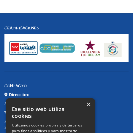
CERTIFICACIONES
CONTACTO
Dirección:
×
Avda. de Pablo Iglesias, 4. Alcorcón
Ese sitio web utiliza
Teléfonos:
cookies
Secretaría Ppal:
91 643 71 73
Utilizamos cookies propias y de terceros
Secretaría Infantil:
91 643 61 33
para fines analíticos y para mostrarte