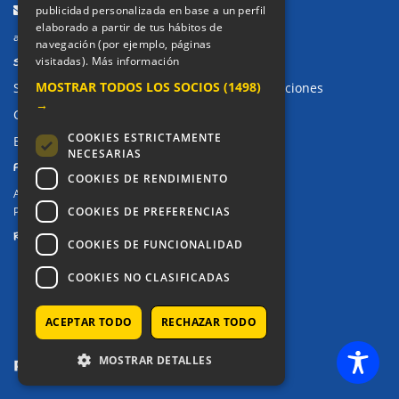
Email:
publicidad personalizada en base a un perfil
elaborado a partir de tus hábitos de
alkor@colegioalkor.com
navegación (por ejemplo, páginas
SUGERENCIAS Y CANAL DE DENUNCIAS
visitadas).
Más información
MOSTRAR TODOS LOS SOCIOS
(1498)
Sugerencias, Quejas, Reclamaciones y Felicitaciones
→
Canal de denuncias
COOKIES ESTRICTAMENTE
Buzón denuncia drogas CM
NECESARIAS
PRIVACIDAD
COOKIES DE RENDIMIENTO
Aviso legal / Política de privacidad
COOKIES DE PREFERENCIAS
Política de Cookies
REDES SOCIALES
COOKIES DE FUNCIONALIDAD
COOKIES NO CLASIFICADAS
ACEPTAR TODO
RECHAZAR TODO
MOSTRAR DETALLES