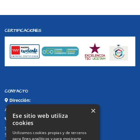
CERTIFICACIONES
CONTACTO
Dirección:
×
Avda. de Pablo Iglesias, 4. Alcorcón
Ese sitio web utiliza
Teléfonos:
cookies
Secretaría Ppal:
91 643 71 73
Utilizamos cookies propias y de terceros
Secretaría Infantil:
91 643 61 33
para fines analíticos y para mostrarte