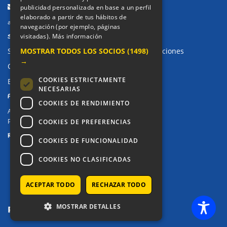
Email:
publicidad personalizada en base a un perfil
elaborado a partir de tus hábitos de
alkor@colegioalkor.com
navegación (por ejemplo, páginas
SUGERENCIAS Y CANAL DE DENUNCIAS
visitadas).
Más información
MOSTRAR TODOS LOS SOCIOS
(1498)
Sugerencias, Quejas, Reclamaciones y Felicitaciones
→
Canal de denuncias
COOKIES ESTRICTAMENTE
Buzón denuncia drogas CM
NECESARIAS
PRIVACIDAD
COOKIES DE RENDIMIENTO
Aviso legal / Política de privacidad
Política de Cookies
COOKIES DE PREFERENCIAS
REDES SOCIALES
COOKIES DE FUNCIONALIDAD
COOKIES NO CLASIFICADAS
ACEPTAR TODO
RECHAZAR TODO
MOSTRAR DETALLES