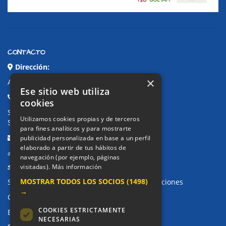
CONTACTO
Dirección:
×
Avda. de Pablo Iglesias, 4. Alcorcón
Ese sitio web utiliza
Teléfonos:
cookies
Secretaría Ppal:
91 643 71 73
Utilizamos cookies propias y de terceros
Secretaría Infantil:
91 643 61 33
para fines analíticos y para mostrarte
Email:
publicidad personalizada en base a un perfil
elaborado a partir de tus hábitos de
alkor@colegioalkor.com
navegación (por ejemplo, páginas
SUGERENCIAS Y CANAL DE DENUNCIAS
visitadas).
Más información
MOSTRAR TODOS LOS SOCIOS
(1498)
Sugerencias, Quejas, Reclamaciones y Felicitaciones
→
Canal de denuncias
COOKIES ESTRICTAMENTE
Buzón denuncia drogas CM
NECESARIAS