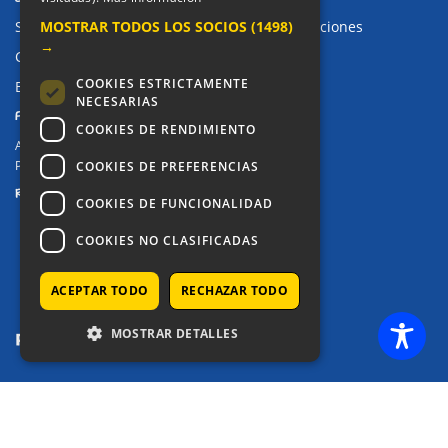
MOSTRAR TODOS LOS SOCIOS
(1498)
Sugerencias, Quejas, Reclamaciones y Felicitaciones
→
Canal de denuncias
COOKIES ESTRICTAMENTE
Buzón denuncia drogas CM
NECESARIAS
PRIVACIDAD
COOKIES DE RENDIMIENTO
Aviso legal / Política de privacidad
Política de Cookies
COOKIES DE PREFERENCIAS
REDES SOCIALES
COOKIES DE FUNCIONALIDAD
COOKIES NO CLASIFICADAS
ACEPTAR TODO
RECHAZAR TODO
MOSTRAR DETALLES
COPYRIGHT © 2025 - COLEGIO ALKOR