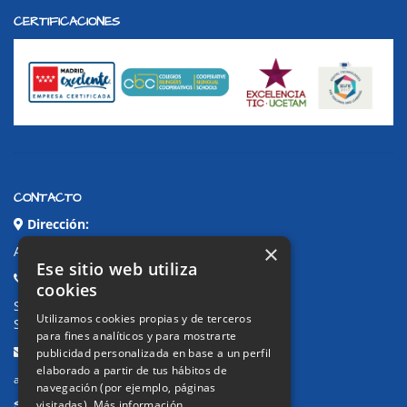
CERTIFICACIONES
CONTACTO
Dirección:
×
Avda. de Pablo Iglesias, 4. Alcorcón
Ese sitio web utiliza
Teléfonos:
cookies
Secretaría Ppal:
91 643 71 73
Utilizamos cookies propias y de terceros
Secretaría Infantil:
91 643 61 33
para fines analíticos y para mostrarte
Email:
publicidad personalizada en base a un perfil
elaborado a partir de tus hábitos de
alkor@colegioalkor.com
navegación (por ejemplo, páginas
SUGERENCIAS Y CANAL DE DENUNCIAS
visitadas).
Más información