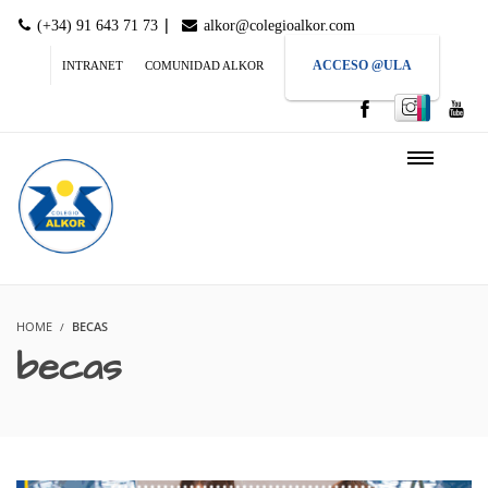
|
(+34) 91 643 71 73
alkor@colegioalkor.com
ACCESO @ULA
INTRANET
COMUNIDAD ALKOR
HOME
BECAS
becas