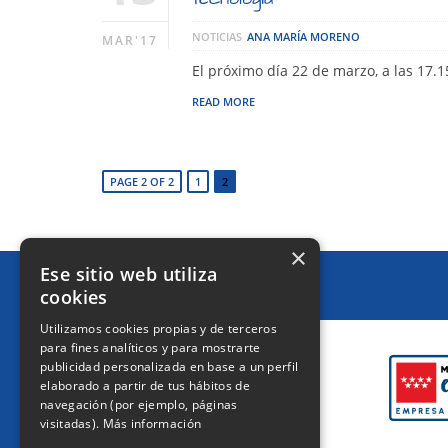
NOTICIAS
ANA MARÍA MORENO
MAR'17
El próximo día 22 de marzo, a las 17.15
READ MORE
PAGE 2 OF 2
1
2
×
Ese sitio web utiliza
cookies
CERTIFICACIONES
Utilizamos cookies propias y de terceros
para fines analíticos y para mostrarte
publicidad personalizada en base a un perfil
elaborado a partir de tus hábitos de
navegación (por ejemplo, páginas
visitadas).
Más información