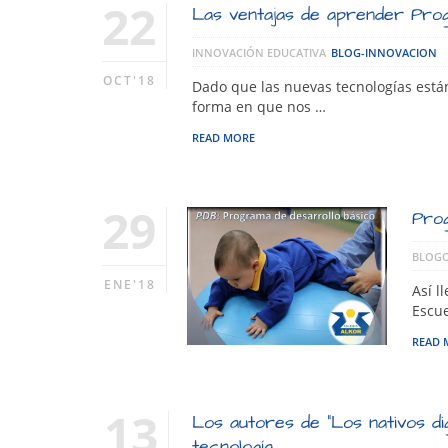
22
Las ventajas de aprender Pro
INNOVACIÓN EDUCATIVA
BLOG-INNOVACION
OCT'18
Dado que las nuevas tecnologías está
forma en que nos …
READ MORE
29
Prog
BLOGO
ENE'18
Así l
Escue
READ 
13
Los autores de “Los nativos di
tecnología