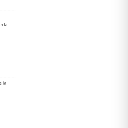
o la
e la