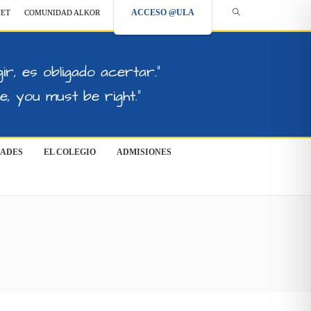
ACCESO @ULA
NET
COMUNIDAD ALKOR
ir, es obligado acertar."
, you must be right."
DADES
EL COLEGIO
ADMISIONES