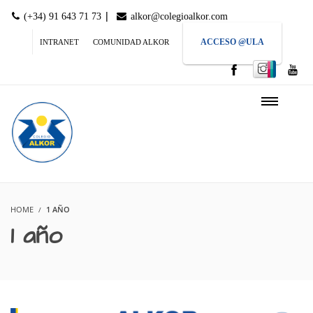
|
(+34) 91 643 71 73
alkor@colegioalkor.com
ACCESO @ULA
INTRANET
COMUNIDAD ALKOR
HOME
1 AÑO
1 año