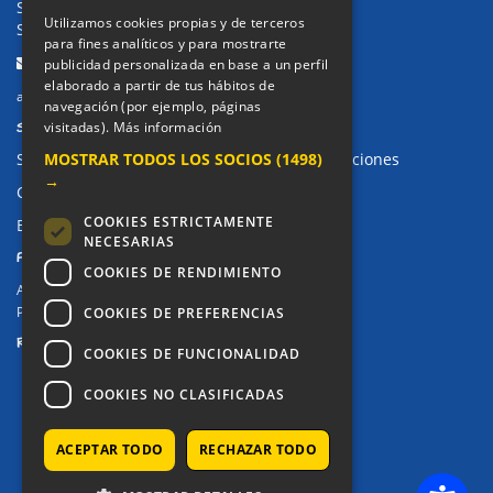
Secretaría Ppal:
91 643 71 73
Utilizamos cookies propias y de terceros
Secretaría Infantil:
91 643 61 33
para fines analíticos y para mostrarte
Email:
publicidad personalizada en base a un perfil
elaborado a partir de tus hábitos de
alkor@colegioalkor.com
navegación (por ejemplo, páginas
SUGERENCIAS Y CANAL DE DENUNCIAS
visitadas).
Más información
MOSTRAR TODOS LOS SOCIOS
(1498)
Sugerencias, Quejas, Reclamaciones y Felicitaciones
→
Canal de denuncias
COOKIES ESTRICTAMENTE
Buzón denuncia drogas CM
NECESARIAS
PRIVACIDAD
COOKIES DE RENDIMIENTO
Aviso legal / Política de privacidad
Política de Cookies
COOKIES DE PREFERENCIAS
REDES SOCIALES
COOKIES DE FUNCIONALIDAD
COOKIES NO CLASIFICADAS
ACEPTAR TODO
RECHAZAR TODO