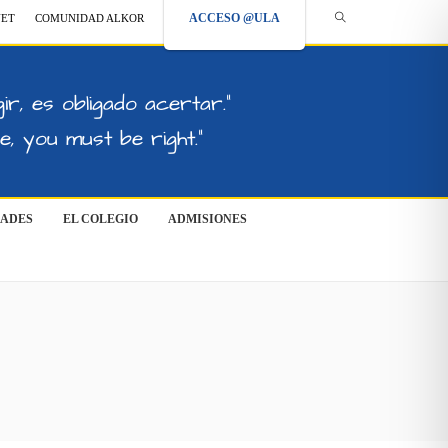
ACCESO @ULA
NET
COMUNIDAD ALKOR
ir, es obligado acertar."
, you must be right."
DADES
EL COLEGIO
ADMISIONES