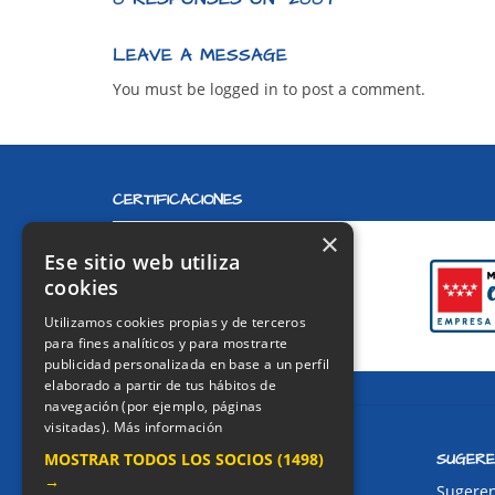
LEAVE A MESSAGE
You must be logged in to post a comment.
CERTIFICACIONES
×
Ese sitio web utiliza
cookies
Utilizamos cookies propias y de terceros
para fines analíticos y para mostrarte
publicidad personalizada en base a un perfil
elaborado a partir de tus hábitos de
navegación (por ejemplo, páginas
visitadas).
Más información
CONTACTO
SUGERE
MOSTRAR TODOS LOS SOCIOS
(1498)
→
Dirección:
Sugeren