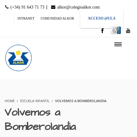
|
(+34) 91 643 71 73
alkor@colegioalkor.com
ACCESO @ULA
INTRANET
COMUNIDAD ALKOR
HOME
ESCUELA INFANTIL
VOLVEMOS A BOMBEROLANDIA
Volvemos a
Bomberolandia