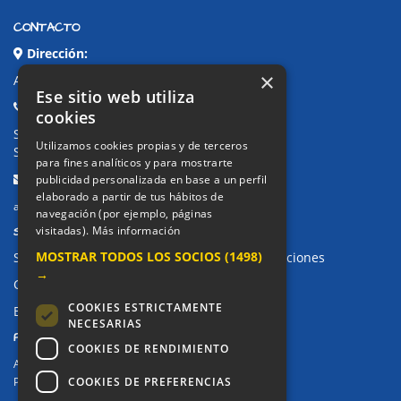
CONTACTO
Dirección:
×
Avda. de Pablo Iglesias, 4. Alcorcón
Ese sitio web utiliza
Teléfonos:
cookies
Secretaría Ppal:
91 643 71 73
Utilizamos cookies propias y de terceros
Secretaría Infantil:
91 643 61 33
para fines analíticos y para mostrarte
Email:
publicidad personalizada en base a un perfil
elaborado a partir de tus hábitos de
alkor@colegioalkor.com
navegación (por ejemplo, páginas
SUGERENCIAS Y CANAL DE DENUNCIAS
visitadas).
Más información
MOSTRAR TODOS LOS SOCIOS
(1498)
Sugerencias, Quejas, Reclamaciones y Felicitaciones
→
Canal de denuncias
COOKIES ESTRICTAMENTE
Buzón denuncia drogas CM
NECESARIAS
PRIVACIDAD
COOKIES DE RENDIMIENTO
Aviso legal / Política de privacidad
COOKIES DE PREFERENCIAS
Política de Cookies