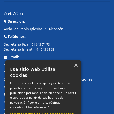
CONTACTO
Dirección:
Avda. de Pablo Iglesias, 4. Alcorcón
Teléfonos:
Secretaría Ppal:
91 643 71 73
Secretaría Infantil:
91 643 61 33
Email:
×
alkor@colegioalkor.com
Ese sitio web utiliza
SUGERENCIAS Y CANAL DE DENUNCIAS
cookies
Sugerencias, Quejas, Reclamaciones y Felicitaciones
Utilizamos cookies propias y de terceros
Canal de denuncias
para fines analíticos y para mostrarte
publicidad personalizada en base a un perfil
Buzón denuncia drogas CM
elaborado a partir de tus hábitos de
PRIVACIDAD
navegación (por ejemplo, páginas
visitadas).
Más información
Aviso legal / Política de privacidad