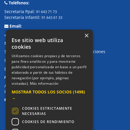
Teléfonos:
Secretaría Ppal:
91 643 71 73
Secretaría Infantil:
91 643 61 33
Email:
×
alkor@colegioalkor.com
Ese sitio web utiliza
SUGERENCIAS Y CANAL DE DENUNCIAS
cookies
Sugerencias, Quejas, Reclamaciones y Felicitaciones
Utilizamos cookies propias y de terceros
Canal de denuncias
para fines analíticos y para mostrarte
publicidad personalizada en base a un perfil
Buzón denuncia drogas CM
elaborado a partir de tus hábitos de
PRIVACIDAD
navegación (por ejemplo, páginas
visitadas).
Más información
Aviso legal / Política de privacidad
MOSTRAR TODOS LOS SOCIOS
(1498)
Política de Cookies
→
REDES SOCIALES
COOKIES ESTRICTAMENTE
NECESARIAS
COOKIES DE RENDIMIENTO