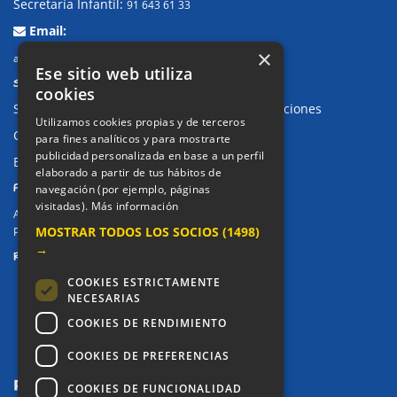
Secretaría Infantil:
91 643 61 33
Email:
×
alkor@colegioalkor.com
Ese sitio web utiliza
SUGERENCIAS Y CANAL DE DENUNCIAS
cookies
Sugerencias, Quejas, Reclamaciones y Felicitaciones
Utilizamos cookies propias y de terceros
Canal de denuncias
para fines analíticos y para mostrarte
publicidad personalizada en base a un perfil
Buzón denuncia drogas CM
elaborado a partir de tus hábitos de
PRIVACIDAD
navegación (por ejemplo, páginas
visitadas).
Más información
Aviso legal / Política de privacidad
MOSTRAR TODOS LOS SOCIOS
(1498)
Política de Cookies
→
REDES SOCIALES
COOKIES ESTRICTAMENTE
NECESARIAS
COOKIES DE RENDIMIENTO
COOKIES DE PREFERENCIAS
COOKIES DE FUNCIONALIDAD