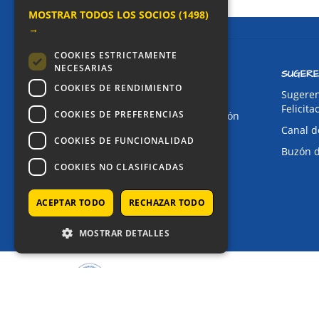
MOSTRAR TODOS LOS SOCIOS
(1498)
→
COOKIES ESTRICTAMENTE
NECESARIAS
CONTACTO
SUGERE
COOKIES DE RENDIMIENTO
Dirección:
Sugeren
Felicita
COOKIES DE PREFERENCIAS
Avda. de Pablo Iglesias, 4. Alcorcón
Canal d
Teléfonos:
COOKIES DE FUNCIONALIDAD
Buzón 
Secretaría Ppal:
91 643 71 73
COOKIES NO CLASIFICADAS
Secretaría Infantil:
91 643 61 33
Email:
ACEPTAR TODO
RECHAZAR TODO
alkor@colegioalkor.com
MOSTRAR DETALLES
COPYRIGHT © 2025 - COLEGIO ALKOR