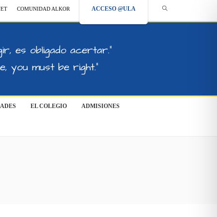
ACCESO @ULA
NET
COMUNIDAD ALKOR
ir, es obligado acertar."
, you must be right."
DADES
EL COLEGIO
ADMISIONES