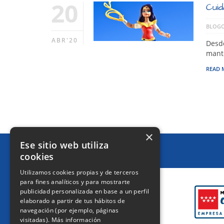
20
Cuid
BLOGO
ABR'20
Desde
mante
READ 
×
Ese sitio web utiliza
cookies
CERTIFICACIONES
Utilizamos cookies propias y de terceros
para fines analíticos y para mostrarte
publicidad personalizada en base a un perfil
elaborado a partir de tus hábitos de
navegación (por ejemplo, páginas
visitadas).
Más información