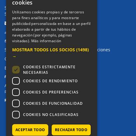
cookies
Secretaría Ppal:
91 643 71 73
Utilizamos cookies propias y de terceros
Secretaría Infantil:
91 643 61 33
para fines analíticos y para mostrarte
Email:
publicidad personalizada en base a un perfil
elaborado a partir de tus hábitos de
alkor@colegioalkor.com
navegación (por ejemplo, páginas
SUGERENCIAS Y CANAL DE DENUNCIAS
visitadas).
Más información
MOSTRAR TODOS LOS SOCIOS
(1498)
Sugerencias, Quejas, Reclamaciones y Felicitaciones
→
Canal de denuncias
COOKIES ESTRICTAMENTE
Buzón denuncia drogas CM
NECESARIAS
PRIVACIDAD
COOKIES DE RENDIMIENTO
Aviso legal / Política de privacidad
Política de Cookies
COOKIES DE PREFERENCIAS
REDES SOCIALES
COOKIES DE FUNCIONALIDAD
COOKIES NO CLASIFICADAS
ACEPTAR TODO
RECHAZAR TODO