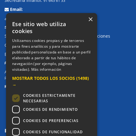
Secretaría Infantil:
91 643 61 33
Email:
×
alkor@colegioalkor.com
Ese sitio web utiliza
SUGERENCIAS Y CANAL DE DENUNCIAS
cookies
Sugerencias, Quejas, Reclamaciones y Felicitaciones
Utilizamos cookies propias y de terceros
Canal de denuncias
para fines analíticos y para mostrarte
publicidad personalizada en base a un perfil
Buzón denuncia drogas CM
elaborado a partir de tus hábitos de
PRIVACIDAD
navegación (por ejemplo, páginas
visitadas).
Más información
Aviso legal / Política de privacidad
MOSTRAR TODOS LOS SOCIOS
(1498)
Política de Cookies
→
REDES SOCIALES
COOKIES ESTRICTAMENTE
NECESARIAS
COOKIES DE RENDIMIENTO
COOKIES DE PREFERENCIAS
COOKIES DE FUNCIONALIDAD