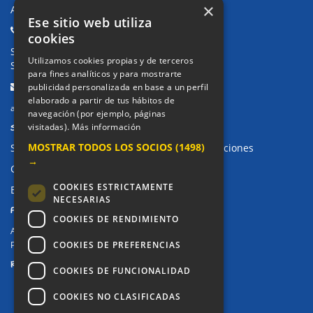
×
Avda. de Pablo Iglesias, 4. Alcorcón
Ese sitio web utiliza
Teléfonos:
cookies
Secretaría Ppal:
91 643 71 73
Utilizamos cookies propias y de terceros
Secretaría Infantil:
91 643 61 33
para fines analíticos y para mostrarte
Email:
publicidad personalizada en base a un perfil
elaborado a partir de tus hábitos de
alkor@colegioalkor.com
navegación (por ejemplo, páginas
SUGERENCIAS Y CANAL DE DENUNCIAS
visitadas).
Más información
MOSTRAR TODOS LOS SOCIOS
(1498)
Sugerencias, Quejas, Reclamaciones y Felicitaciones
→
Canal de denuncias
COOKIES ESTRICTAMENTE
Buzón denuncia drogas CM
NECESARIAS
PRIVACIDAD
COOKIES DE RENDIMIENTO
Aviso legal / Política de privacidad
COOKIES DE PREFERENCIAS
Política de Cookies
REDES SOCIALES
COOKIES DE FUNCIONALIDAD
COOKIES NO CLASIFICADAS